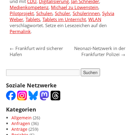
und mit
CDU
,
Digitalisierung
,
Jan Schneider
,
Medienkompetenz
,
Michael zu Löwenstein
,
Pilotprojekt
,
Schulen
,
Schüler
,
Schülerinnen
,
Sylvia
Weber
,
Tablets
,
Tablets im Unterricht
,
WLAN
verschlagwortet. Setze ein Lesezeichen auf den
Permalink
.
←
Frankfurt wird sicherer
Neonazi-Netzwerk in der
Hafen
Frankfurter Polizei
→
Soziale Netzwerke
Kategorien
Allgemein
(26)
Anfragen
(36)
Anträge
(259)
Berichte
(6)