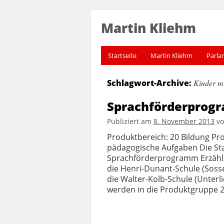
Martin Kliehm
Startseite
Martin Kliehm
Parla
Schlagwort-Archive:
Kinder mi
Sprachförderprogr
Publiziert am
8. November 2013
v
Produktbereich: 20 Bildung Pr
pädagogische Aufgaben Die S
Sprachförderprogramm ErzählZ
die Henri-Dunant-Schule (Soss
die Walter-Kolb-Schule (Unterl
werden in die Produktgruppe 20