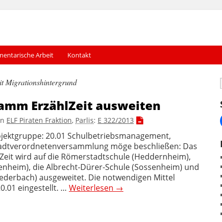
mentarische Arbeit
Kontakt
t Migrationshintergrund
amm ErzählZeit ausweiten
on
ELF Piraten Fraktion
,
Parlis
:
E 322/2013
ojektgruppe: 20.01 Schulbetriebsmanagement,
tadtverordnetenversammlung möge beschließen: Das
eit wird auf die Römerstadtschule (Heddernheim),
enheim), die Albrecht-Dürer-Schule (Sossenheim) und
iederbach) ausgeweitet. Die notwendigen Mittel
.01 eingestellt. …
Weiterlesen
→