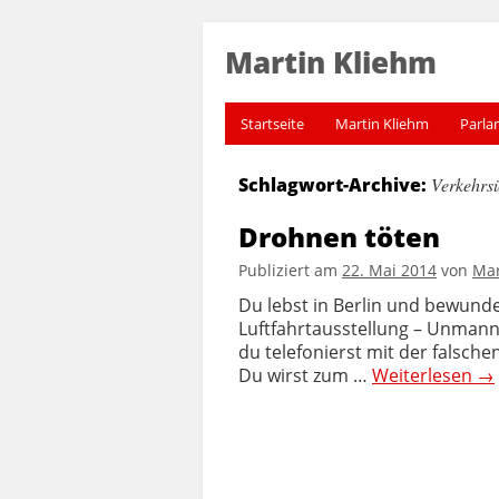
Martin Kliehm
Startseite
Martin Kliehm
Parla
Schlagwort-Archive:
Verkehrs
Drohnen töten
Publiziert am
22. Mai 2014
von
Mar
Du lebst in Berlin und bewunde
Luftfahrtausstellung – Unmanne
du telefonierst mit der falsche
Du wirst zum …
Weiterlesen
→