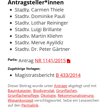
Antragsteller*innen
Stadtv.
Carmen Thiele
Stadtv.
Dominike Pauli
Stadtv.
Lothar Reininger
Stadtv.
Luigi Brillante
Stadtv.
Martin Kliehm
Stadtv.
Merve Ayyildiz
Stadtv.
Dr. Peter Gärtner
Parlis
:
Antrag
NR 1141/2015
Zugehörige Vorlagen:
Magistratsbericht
B 433/2014
Dieser Beitrag wurde unter
Anträge
abgelegt und mit
Baumkataster
,
Biodiversität
,
Grünflächen
,
Grünflächenpflege
,
Ökologie
,
Rekommunalisierung
,
Wiesenkonzept
verschlagwortet. Setze ein Lesezeichen
auf den
Permalink
.