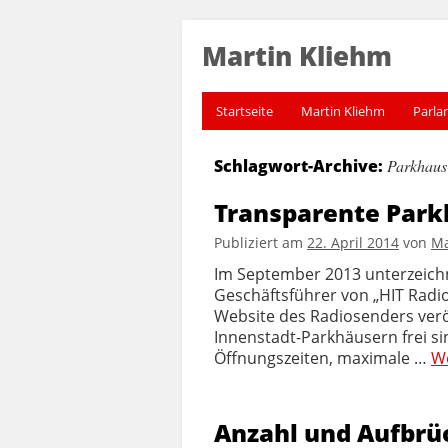
Martin Kliehm
Startseite
Martin Kliehm
Parla
Schlagwort-Archive:
Parkhaus-
Transparente Park
Publiziert am
22. April 2014
von
Ma
Im September 2013 unterzeich
Geschäftsführer von „HIT Radi
Website des Radiosenders veröff
Innenstadt-Parkhäusern frei sin
Öffnungszeiten, maximale …
W
Anzahl und Aufbr