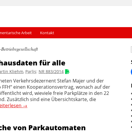
mentarische Arbeit
Kontakt
Betriebsgesellschaft
hausdaten für alle
rtin Kliehm
,
Parlis
:
NR 883/2014
neten Verkehrsdezernent Stefan Majer und der
o FFH“ einen Kooperationsvertrag, wonach auf der
entlicht wird, wieviele freie Parkplätze in den 22
d. Zusätzlich sind eine Übersichts­karte, die
eiterlesen
→
üche von Parkautomaten