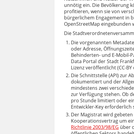
unnötig ein. Die Bevölkerung k
profitieren, wenn sie von ver
bürgerlichem Engagement in b
OpenStreetMap eingebunden 
Die Stadtverordnetenversamm
Die vorgenannten Metadate
oder Adresse, Öff­nungszeit
Behinderten- und E-Mobil-P
Data Portal der Stadt Fran
Lizenz veröffentlicht (CC-BY
Die Schnittstelle (API) zur 
dokumentiert und der Allgem
mindestens zwei verschiede
zur Verfügung stehen. Ob d
pro Stunde limitiert oder e
Entwickler-Key erforderlich 
Der Magistrat wird gebeten 
Kooperationsvertrag um eine
Richtlinie 2003/98/EG
über d
öffentlichen Sektors handelt