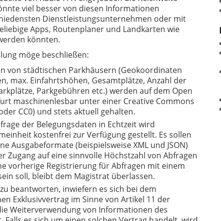
önnte viel besser von diesen Informationen
schiedensten Dienstleistungs­unternehmen oder mit
eliebige Apps, Routenplaner und Landkarten wie
werden könnten.
lung möge beschließen:
n von städtischen Parkhäusern (Geokoordinaten
en, max. Einfahrtshöhen, Gesamtplätze, Anzahl der
arkplätze, Parkgebühren etc.) werden auf dem Open
kfurt maschinenlesbar unter einer Creative Commons
 oder CC0) und stets aktuell gehalten.
Abfrage der Belegungsdaten in Echtzeit wird
einheit kostenfrei zur Verfügung gestellt. Es sollen
ne Ausgabe­formate (beispielsweise XML und JSON)
er Zugang auf eine sinnvolle Höchstzahl von Abfragen
ine vorherige Registrierung für Abfragen mit einem
sein soll, bleibt dem Magistrat überlassen.
zu beantworten, inwiefern es sich bei dem
n Exklusivvertrag im Sinne von Artikel 11 der
ie Weiterver­wendung von Informationen des
. Falls es sich um einen solchen Vertrag handelt, wird