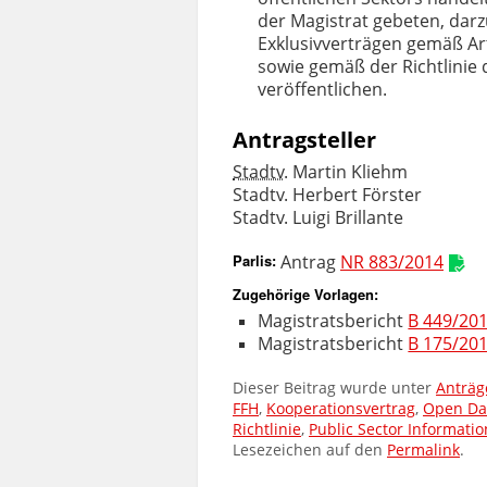
der Magistrat gebeten, dar
Exklusivver­trägen gemäß Art
sowie gemäß der Richtlinie 
veröffentlichen.
Antragsteller
Stadtv.
Martin Kliehm
Stadtv.
Herbert Förster
Stadtv.
Luigi Brillante
Parlis
:
Antrag
NR 883/2014
Zugehörige Vorlagen:
Magistratsbericht
B 449/20
Magistratsbericht
B 175/20
Dieser Beitrag wurde unter
Anträg
FFH
,
Kooperationsvertrag
,
Open Da
Richtlinie
,
Public Sector Informatio
Lesezeichen auf den
Permalink
.