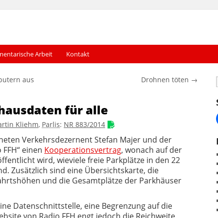
mentarische Arbeit
Kontakt
putern aus
Drohnen töten
→
hausdaten für alle
rtin Kliehm
,
Parlis
:
NR 883/2014
neten Verkehrsdezernent Stefan Majer und der
o FFH“ einen
Kooperationsvertrag
, wonach auf der
ffentlicht wird, wieviele freie Parkplätze in den 22
d. Zusätzlich sind eine Übersichts­karte, die
ahrtshöhen und die Gesamtplätze der Park­häuser
ine Datenschnittstelle, eine Begrenzung auf die
bsite von Radio FFH engt jedoch die Reichweite