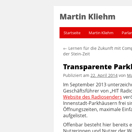
Martin Kliehm
Startseite
Martin Kliehm
Parla
←
Lernen für die Zukunft mit Com
der Stein-Zeit
Transparente Park
Publiziert am
22. April 2014
von
Ma
Im September 2013 unterzeich
Geschäftsführer von „HIT Radi
Website des Radiosenders
verö
Innenstadt-Parkhäusern frei sin
Öffnungszeiten, maximale Einf
aufgelistet.
Offenbar besteht hier bereits e
Nutzerinnen und Nutzer der We