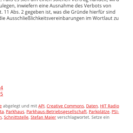
zulegen, inwiefern eine Ausnahme des Verbots von
. 11 Abs. 2 gegeben ist, was die Gründe hierfür sind
die Ausschließlichkeitsvereinbarungen im Wortlaut zu
14
15
e
abgelegt und mit
API
,
Creative Commons
,
Daten
,
HIT Radio
ta
,
Parkhaus
,
Parkhaus-Betriebsgesellschaft
,
Parkplätze
,
PSI-
n
,
Schnittstelle
,
Stefan Majer
verschlagwortet. Setze ein