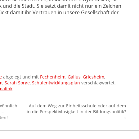
k und die Stadt. Sie setzt damit nicht nur ein Zeichen
ückt damit ihr Vertrauen in unsere Gesellschaft der
e
abgelegt und mit
Fechenheim
,
Gallus
,
Griesheim
,
m
,
Sarah Sorge
,
Schulentwicklungsplan
verschlagwortet.
malink
.
wöhnlich
Auf dem Weg zur Einheitsschule oder auf dem
 –
in die Perspektivlosigkeit in der Bildungspolitik?
ten!
→