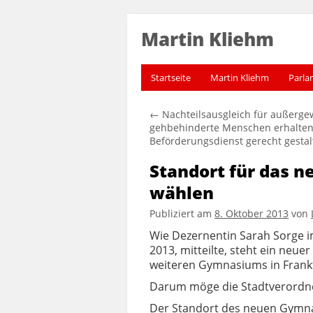
Martin Kliehm
Startseite
Martin Kliehm
Parla
←
Nachteilsausgleich für außerge
gehbehinderte Menschen erhalten
Beförderungsdienst gerecht gestal
Standort für das 
wählen
Publiziert am
8. Oktober 2013
von
Wie Dezernentin Sarah Sorge 
2013, mitteilte, steht ein neu
weiteren Gymnasiums in Frankf
Darum möge die Stadtverordn
Der Standort des neuen Gymna