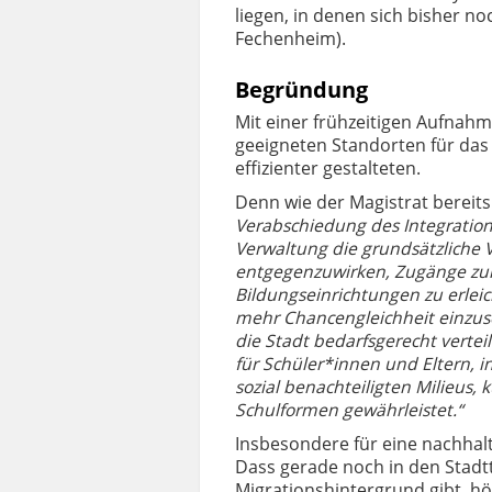
liegen, in denen sich bisher no
Fechenheim).
Begründung
Mit einer frühzeitigen Aufnahm
geeigneten Standorten für da
effizienter gestalteten.
Denn wie der Magistrat bereits
Verabschiedung des Inte­grations
Verwaltung die grundsätzliche
entgegenzuwirken, Zugänge z
Bildungseinrichtungen zu erlei
mehr Chancengleich­heit einzus
die Stadt bedarfsgerecht verte
für Schüler*innen und Eltern, 
sozial benachteiligten Milieus,
Schulformen gewährleistet.“
Insbesondere für eine nachhalt
Dass gerade noch in den Stadtte
Migrationshintergrund gibt, hö