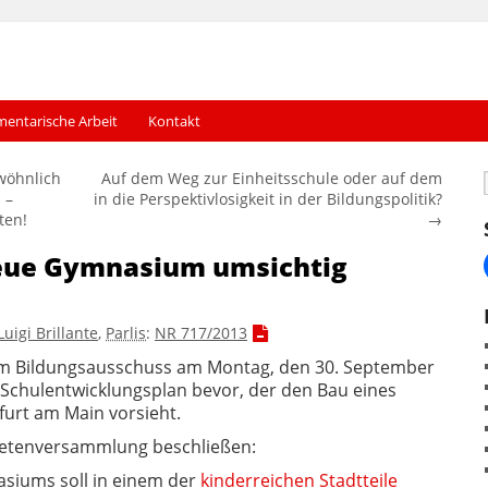
mentarische Arbeit
Kontakt
wöhnlich
Auf dem Weg zur Einheitsschule oder auf dem
 –
in die Perspektivlosigkeit in der Bildungspolitik?
ten!
→
neue Gymnasium umsichtig
Luigi Brillante
,
Parlis
:
NR 717/2013
im Bildungsausschuss am Montag, den 30. September
er Schulentwicklungsplan bevor, der den Bau eines
urt am Main vorsieht.
etenversammlung beschließen:
siums soll in einem der
kinderreichen Stadtteile