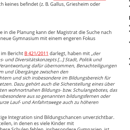
ch keines befindet (z. B. Gallus, Griesheim oder
e in die Planung kann der Magistrat die Suche nach
s neue Gymnasium mit einem engeren Fokus
 im Bericht
B 421/2011
darlegt, haben mit
„der
- und Diversitätskonzepts […] Stadt, Politik und
 Verantwortung dafür übernommen, Benachteiligungen
um und Übergänge zwischen den
chtern und sich insbesondere im Bildungsbereich für
etzen. Dazu gehört auch die Sicherstellung eines über
ilten wohnortnahen Bildungs- bzw. Schulangebotes, das
insbesondere aus so genannten bildungsfernen oder
 kurze Lauf- und Anfahrtswege auch zu höheren
ige Integration sind Bildungschancen unverzichtbar.
ilen, in denen es viele Kinder mit
here Schulen fehlen, insbe­sondere Gymnasien, ist