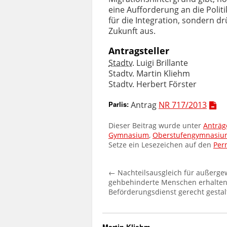
eine Aufforderung an die Politi
für die Integration, sondern dr
Zukunft aus.
Antragsteller
Stadtv.
Luigi Brillante
Stadtv.
Martin Kliehm
Stadtv.
Herbert Förster
Parlis
:
Antrag
NR 717/2013
Dieser Beitrag wurde unter
Anträg
Gymnasium
,
Oberstufengymnasiu
Setze ein Lesezeichen auf den
Per
←
Nachteilsausgleich für außerge
gehbehinderte Menschen erhalten
Beförderungsdienst gerecht gestal