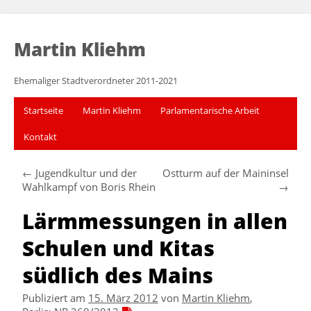
Martin Kliehm
Ehemaliger Stadtverordneter 2011-2021
Startseite
Martin Kliehm
Parlamentarische Arbeit
Kontakt
←
Jugendkultur und der
Ostturm auf der Maininsel
Wahlkampf von Boris Rhein
→
Lärmmessungen in allen
Schulen und Kitas
südlich des Mains
Publiziert am
15. März 2012
von
Martin Kliehm
,