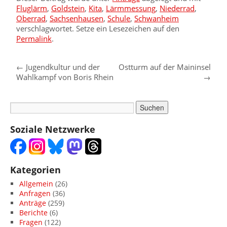
Fluglärm
,
Goldstein
,
Kita
,
Lärmmessung
,
Niederrad
,
Oberrad
,
Sachsenhausen
,
Schule
,
Schwanheim
verschlagwortet. Setze ein Lesezeichen auf den
Permalink
.
←
Jugendkultur und der
Ostturm auf der Maininsel
Wahlkampf von Boris Rhein
→
Soziale Netzwerke
Kategorien
Allgemein
(26)
Anfragen
(36)
Anträge
(259)
Berichte
(6)
Fragen
(122)