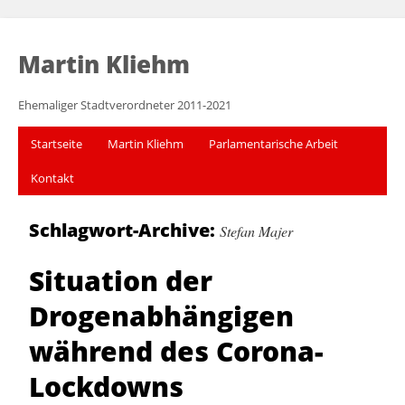
Martin Kliehm
Ehemaliger Stadtverordneter 2011-2021
Startseite
Martin Kliehm
Parlamentarische Arbeit
Kontakt
Schlagwort-Archive:
Stefan Majer
Situation der
Drogenabhängigen
während des Corona-
Lockdowns