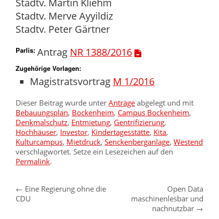
Stadtv.
Martin Kliehm
Stadtv.
Merve Ayyildiz
Stadtv.
Peter Gärtner
Parlis
:
Antrag
NR 1388/2016
Zugehörige Vorlagen:
Magistratsvortrag
M 1/2016
Dieser Beitrag wurde unter
Anträge
abgelegt und mit
Bebauungsplan
,
Bockenheim
,
Campus Bockenheim
,
Denkmalschutz
,
Entmietung
,
Gentrifizierung
,
Hochhäuser
,
Investor
,
Kindertagesstätte
,
Kita
,
Kulturcampus
,
Mietdruck
,
Senckenberganlage
,
Westend
verschlagwortet. Setze ein Lesezeichen auf den
Permalink
.
←
Eine Regierung ohne die
Open Data
CDU
maschinenlesbar und
nachnutzbar
→