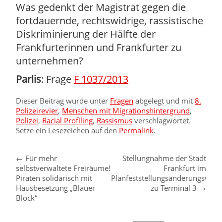
Was gedenkt der Magistrat gegen die
fortdauernde, rechtswidrige, rassistische
Diskriminierung der Hälfte der
Frankfurterinnen und Frankfurter zu
unternehmen?
Parlis
: Frage
F 1037/2013
Dieser Beitrag wurde unter
Fragen
abgelegt und mit
8.
Polizeirevier
,
Menschen mit Migrationshintergrund
,
Polizei
,
Racial Profiling
,
Rassismus
verschlagwortet.
Setze ein Lesezeichen auf den
Permalink
.
←
Für mehr
Stellungnahme der Stadt
selbstverwaltete Freiräume!
Frankfurt im
Piraten solidarisch mit
Planfeststellungsänderungsverf
Hausbesetzung „Blauer
zu Terminal 3
→
Block“