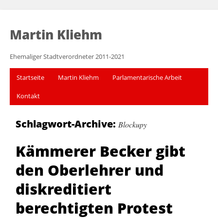
Martin Kliehm
Ehemaliger Stadtverordneter 2011-2021
Startseite
Martin Kliehm
Parlamentarische Arbeit
Kontakt
Schlagwort-Archive:
Blockupy
Kämmerer Becker gibt
den Oberlehrer und
diskreditiert
berechtigten Protest